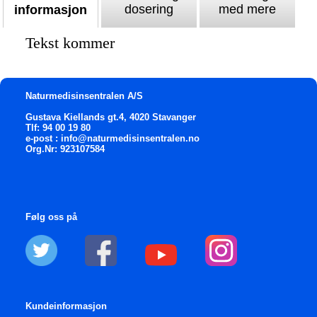
dosering
med mere
informasjon
Tekst kommer
Naturmedisinsentralen A/S
Gustava Kiellands gt.4, 4020 Stavanger
Tlf: 94 00 19 80
e-post : info@naturmedisinsentralen.no
Org.Nr: 923107584
Følg oss på
Kundeinformasjon