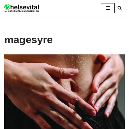
Hopp
til
innholdet
magesyre